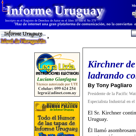
Mi
I
nscripto en el Registro de Derechos de Autor en el libro 30 con el No 379
Kirchner de
ladrando c
By Tony Pagliaro
Presidente de la Pacific W
Especialista Industrial en e
El Sr. Kirchner conti
Uruguay.
Él llamó asombrosamen