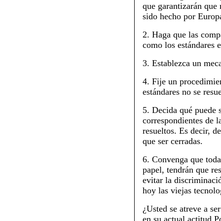
que garantizarán que n
sido hecho por Europa
2. Haga que las compa
como los estándares 
3. Establezca un meca
4. Fije un procedimie
estándares no se resu
5. Decida qué puede s
correspondientes de l
resueltos. Es decir, d
que ser cerradas.
6. Convenga que toda 
papel, tendrán que re
evitar la discriminaci
hoy las viejas tecnol
¿Usted se atreve a se
en su actual actitud P