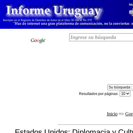
Mi
I
nscripto en el Registro de Derechos de Autor en el libro 30 con el No 379
Resultados por páginas:
Inicio
=>
Gor
Estados Unidos: Diplomacia y Cult