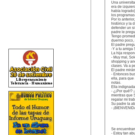
Una universita
era de izquier
había logrado)
los programas 
Por lo anterio
histórico y la
defender un si
padre le pregu
Tengo promedio
duermo poco, p
El padre pregu
-Y a tu amiga
La hija respo
- Muy mal, Sol
shopping y and
clases. Va a p
El padre mirán
- Entonces bus
ella, para que
notas.
Ella indignada 
- ¿¡Por qué!?
mientras que S
regalar mi trab
Su padre la ab
- ¡BIENVENID
Se encuentran 
- Estoy tan ab