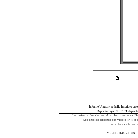
Informe Uruguay se halla Inscripto en e
Depósito legal No. 2371 deposito
Los artículos firmados son de exclusiva responsabili
Los enlaces externos son válidos en el m
Los enlaces internos 
Estadisticas Gratis