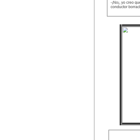
-¡No¡, yo creo qu
conductor borrac