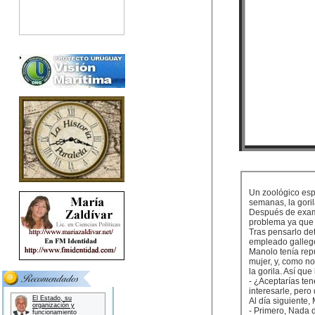
Un zoológico esp
semanas, la gorila
Después de examin
problema ya que 
Tras pensarlo de
empleado gallego
Manolo tenía repu
mujer, y, como no
la gorila. Así que
- ¿Aceptarías ten
interesarle, pero
El Estado, su
Al día siguiente,
organización y
- Primero, Nada 
funcionamiento