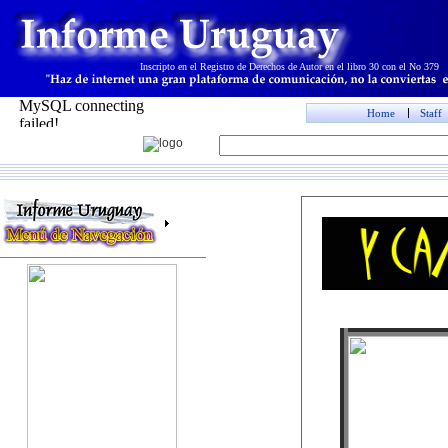
I
nscripto en el Registro de Derechos de Autor en el libro 30 con el No 379
Home
Staff