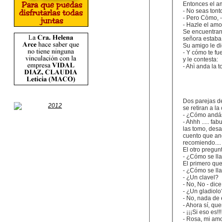
Entonces el am
- No seas tont
- Pero Còmo, - 
- Hazle el amor
Se encuentran
señora estaba 
Su amigo le di
- Y cómo te fue
y le contesta:
- Ahì anda la t
Dos parejas d
se retiran a la
- ¿Cómo andás
- Ahhh ..... f
las tomo, des
cuento que an
recomiendo....
El otro pregun
- ¿Cómo se ll
El primero que
- ¿Cómo se ll
- ¿Un clavel?
- No, No - dice
- ¿Un gladiolo
- No, nada de 
- Ahora sí, que
- ¡¡¡Si eso es!
- Rosa, mi am