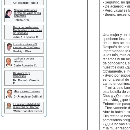
- Segundo, no qu
Cr. Ricardo Puglia
- De acuerdo! - d
- Pero, ¿cuál es l
Algunas reflexiones
acerca del valor de los
- Bueno, necesito
inmuebles
Helena Arce
Basta de mediocrizar
Montevideo - Las ruinas
de Carrasco
Una mujer y un h
Julio A. Esposto M.
quedaron los aut
de los dos ocupa
Los otros pibes - El
Después de salir 
camino de Don Bosco
impresionada le 
Rodrigo Blás
-Dios mío, mira 
La tiranía de una
tenemos ni un ra
minoría
de conocernos, se
Darío Acevedo C.
nuestros días ¿q
Obviamente, el ho
De avances y
- ¡Pero por supue
retrocesos
ser una señal de 
Dr. Marcelo Gioscia
La mujer continú
C.
- Y mira, este ta
esta botella de v
Más y mejor Uruguay
Dios.¡¡ ¿Quieres
Dr.Francisco Gallinal
en la vida; ¿que
Entonces le pasa l
La responsabilidad del
ministerio del Interior
- Efectivamente 
Walter Sánchez Sedez
Abre la botella, s
Ella recibe la bo
sorprendido preg
- ¿Que no vas a 
Y la mujer respo