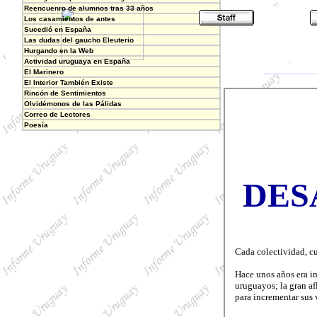
Reencuenro de alumnos tras 33 años
Los casamientos de antes
Sucedió en España
Las dudas del gaucho Eleuterio
Hurgando en la Web
Actividad uruguaya en España
El Marinero
El Interior También Existe
Rincón de Sentimientos
Olvidémonos de las Pálidas
Correo de Lectores
Poesía
DES
Cada colectividad, cu
Hace unos años era i
uruguayos; la gran a
para incrementar sus 