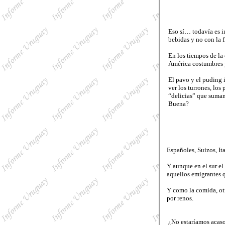
Eso sí… todavía es i
bebidas y no con la 
En los tiempos de la
América costumbres y
El pavo y el puding 
ver los turrones, los
“delicias” que suman
Buena?
Españoles, Suizos, It
Y aunque en el sur el 
aquellos emigrantes q
Y como la comida, otr
por renos.
¿No estaríamos acaso