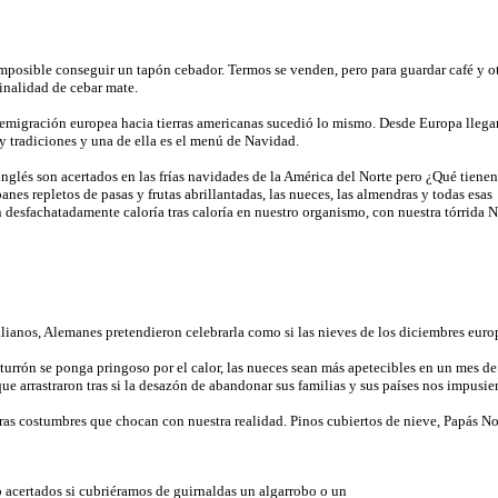
mposible conseguir un tapón cebador. Termos se venden, pero para guardar café y o
finalidad de cebar mate.
 emigración europea hacia tierras americanas sucedió lo mismo. Desde Europa llega
 tradiciones y una de ella es el menú de Navidad.
inglés son acertados en las frías navidades de la América del Norte pero ¿Qué tiene
 panes repletos de pasas y frutas abrillantadas, las nueces, las almendras y todas esas
 desfachatadamente caloría tras caloría en nuestro organismo, con nuestra tórrida 
alianos, Alemanes pretendieron celebrarla como si las nieves de los diciembres europ
turrón se ponga pringoso por el calor, las nueces sean más apetecibles en un mes de j
ue arrastraron tras si la desazón de abandonar sus familias y sus países nos impusier
as costumbres que chocan con nuestra realidad. Pinos cubiertos de nieve, Papás Noel
 acertados si cubriéramos de guirnaldas un algarrobo o un