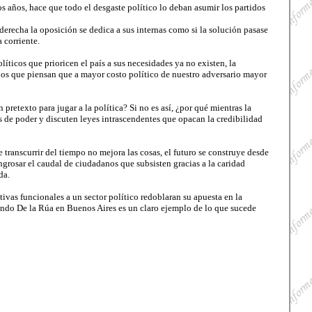
os años, hace que todo el desgaste político lo deban asumir los partidos
 derecha la oposición se dedica a sus internas como si la solución pasase
 corriente.
ticos que prioricen el país a sus necesidades ya no existen, la
los que piensan que a mayor costo político de nuestro adversario mayor
retexto para jugar a la política? Si no es así, ¿por qué mientras la
os de poder y discuten leyes intrascendentes que opacan la credibilidad
transcurrir del tiempo no mejora las cosas, el futuro se construye desde
ngrosar el caudal de ciudadanos que subsisten gracias a la caridad
da.
ivas funcionales a un sector político redoblaran su apuesta en la
ando De la Rúa en Buenos Aires es un claro ejemplo de lo que sucede