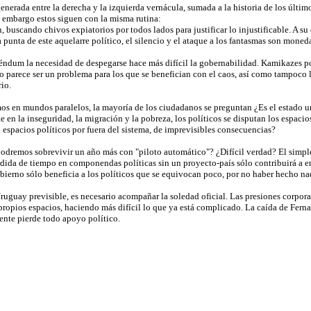
enerada entre la derecha y la izquierda vernácula, sumada a la historia de los últim
n embargo estos siguen con la misma rutina:
, buscando chivos expiatorios por todos lados para justificar lo injustificable. A su
a punta de este aquelarre político, el silencio y el ataque a los fantasmas son moneda
éndum la necesidad de despegarse hace más difícil la gobernabilidad. Kamikazes polí
 parece ser un problema para los que se benefician con el caos, así como tampoco 
rio.
s en mundos paralelos, la mayoría de los ciudadanos se preguntan ¿Es el estado un p
e en la inseguridad, la migración y la pobreza, los políticos se disputan los espaci
 espacios políticos por fuera del sistema, de imprevisibles consecuencias?
odremos sobrevivir un año más con "piloto automático"? ¿Difícil verdad? El simple 
érdida de tiempo en componendas políticas sin un proyecto-país sólo contribuirá a e
bierno sólo beneficia a los políticos que se equivocan poco, por no haber hecho na
uguay previsible, es necesario acompañar la soledad oficial. Las presiones corporat
ropios espacios, haciendo más difícil lo que ya está complicado. La caída de Fern
ente pierde todo apoyo político.