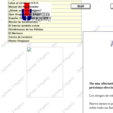
Lolas al viento en U.S.A.
Manual del Neo-Dictador
¿Dónde está el candidato?
Ojos Uruguayos en Brasil
España: Comunicado de la CTIU
Rincón de Sentimientos
El Interior también existe
Olvidémonos de las Pálidas
El Marinero
Correo de Lectores
Humor Uruguayo
Sin una alternat
próximas eleccio
Los riesgos de es
Nueve meses es po
sobre todo un fut