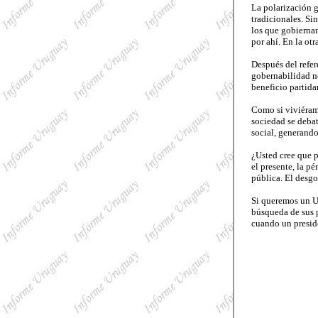
La polarización g
tradicionales. Si
los que gobiernan
por ahí. En la otr
Después del refer
gobernabilidad no
beneficio partida
Como si viviéramo
sociedad se debat
social, generando
¿Usted cree que p
el presente, la p
pública. El desgo
Si queremos un Ur
búsqueda de sus p
cuando un presid